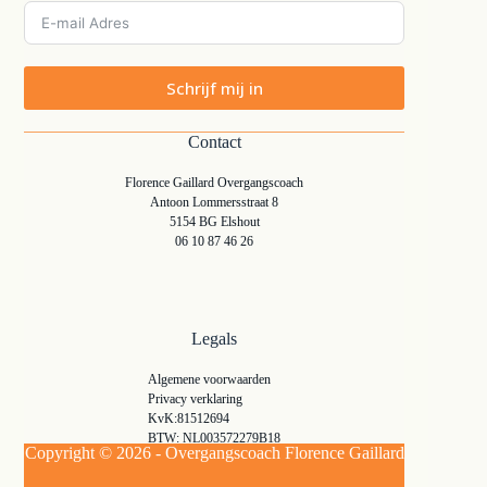
Schrijf mij in
Contact
Florence Gaillard Overgangscoach
Antoon Lommersstraat 8
5154 BG Elshout
06 10 87 46 26
Legals
Algemene voorwaarden
Privacy verklaring
KvK:81512694
BTW: NL003572279B18
Copyright © 2026 - Overgangscoach Florence Gaillard