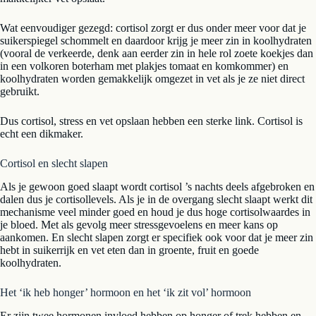
Wat eenvoudiger gezegd: cortisol zorgt er dus onder meer voor dat je
suikerspiegel schommelt en daardoor krijg je meer zin in koolhydraten
(vooral de verkeerde, denk aan eerder zin in hele rol zoete koekjes dan
in een volkoren boterham met plakjes tomaat en komkommer) en
koolhydraten worden gemakkelijk omgezet in vet als je ze niet direct
gebruikt.
Dus cortisol, stress en vet opslaan hebben een sterke link. Cortisol is
echt een dikmaker.
Cortisol en slecht slapen
Als je gewoon goed slaapt wordt cortisol ’s nachts deels afgebroken en
dalen dus je cortisollevels. Als je in de overgang slecht slaapt werkt dit
mechanisme veel minder goed en houd je dus hoge cortisolwaardes in
je bloed. Met als gevolg meer stressgevoelens en meer kans op
aankomen. En slecht slapen zorgt er specifiek ook voor dat je meer zin
hebt in suikerrijk en vet eten dan in groente, fruit en goede
koolhydraten.
Het ‘ik heb honger’ hormoon en het ‘ik zit vol’ hormoon
Er zijn twee hormonen invloed hebben op honger of trek hebben en