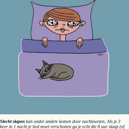
Slecht slapen
kan onder andere komen door nachtzweten. Als je 3
keer in 1 nacht je bed moet verschonen ga je echt die 8 uur slaap (of