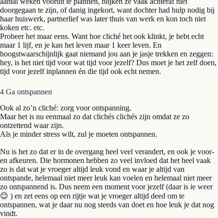
aantal weken vooruit te plannen, blijken ze vaak achteraf niet
doorgegaan te zijn, of danig ingekort, want dochter had hulp nodig bij
haar huiswerk, partnerlief was later thuis van werk en kon toch niet
koken etc. etc.
Probeer het maar eens. Want hoe cliché het ook klinkt, je hebt echt
maar 1 lijf, en je kan het leven maar 1 keer leven. En
hoogstwaarschijnlijk gaat niemand jou aan je jasje trekken en zeggen:
hey, is het niet tijd voor wat tijd voor jezelf? Dus moet je het zelf doen,
tijd voor jezelf inplannen én die tijd ook echt nemen.
4 Ga ontspannen
Ook al zo’n cliché: zorg voor ontspanning.
Maar het is nu eenmaal zo dat clichés clichés zijn omdat ze zo
ontzettend waar zijn.
Als je minder stress wilt, zul je moeten ontspannen.
Nu is het zo dat er in de overgang heel veel verandert, en ook je voor-
en afkeuren. Die hormonen hebben zo veel invloed dat het heel vaak
zo is dat wat je vroeger altijd leuk vond en waar je altijd van
ontspande, helemaal niet meer leuk kan voelen en helemaal niet meer
zo ontspannend is. Dus neem een moment voor jezelf (daar is ie weer
😉 ) en zet eens op een rijtje wat je vroeger altijd deed om te
ontspannen, wat je daar nu nog steeds van doet en hoe leuk je dat nog
vindt.