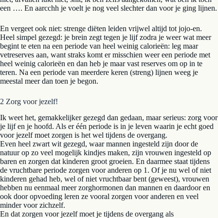
een …. En aarcchh je voelt je nog veel slechter dan voor je ging lijnen.
En vergeet ook niet: strenge diëten leiden vrijwel altijd tot jojo-en.
Heel simpel gezegd: je brein zegt tegen je lijf zodra je weer wat meer
begint te eten na een periode van heel weinig calorieën: leg maar
vetreserves aan, want straks komt er misschien weer een periode met
heel weinig calorieën en dan heb je maar vast reserves om op in te
teren. Na een periode van meerdere keren (streng) lijnen weeg je
meestal meer dan toen je begon.
2 Zorg voor jezelf!
Ik weet het, gemakkelijker gezegd dan gedaan, maar serieus: zorg voor
je lijf en je hoofd. Als er één periode is in je leven waarin je echt goed
voor jezelf moet zorgen is het wel tijdens de overgang.
Even heel zwart wit gezegd, waar mannen ingesteld zijn door de
natuur op zo veel mogelijk kindjes maken, zijn vrouwen ingesteld op
baren en zorgen dat kinderen groot groeien. En daarmee staat tijdens
de vruchtbare periode zorgen voor anderen op 1. Of je nu wel of niet
kinderen gehad heb, wel of niet vruchtbaar bent (geweest), vrouwen
hebben nu eenmaal meer zorghormonen dan mannen en daardoor en
ook door opvoeding leren ze vooral zorgen voor anderen en veel
minder voor zichzelf.
En dat zorgen voor jezelf moet je tijdens de overgang als