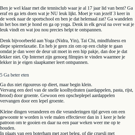
Ben je wel klaar met die tennisclub waar je al 17 jaar lid van bent? Ga
eraf en ga iets doen wat je NU leuk lijkt. Moet je van jezelf 3 keer in
de week naar de sportschool en ben je dat helemaal zat? Ga wandelen
in het bos met je hond en ga op yoga. Denk in elk geval na over wat je
leuk vindt en wat jou nou precies helpt te ontspannen.
Denk bijvoorbeeld aan Yoga (Nidra, Yin), Tai Chi, mindfulness en
diepe spierrelaxatie. En heb je geen zin om op een clubje te gaan
omdat je dan weer de deur uit moet in een hip pakje, dan doe je dat
lekker niet. Op Internet zijn genoeg filmpjes te vinden waarmee je
lekker in je eigen slaapkamer leert ontspannen.
5 Ga beter eten
Ga dus niet rigoureus op dieet, maar begin klein.
Vervang een deel van de snelle koolhydraten (aardappelen, pasta, rijst,
brood) door groente. Gewoon een opscheplepel aardappelen
vervangen door een lepel groente.
Kleine dingen veranderen en die veranderingen tijd geven om een
gewoonte te worden is vele malen effectiever dan in 1 keer je hele
patroon om te gooien en daar na een paar weken weer me op te
houden.
In plaats van een boterham met zoet beleg, of die cruesli met