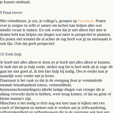
je kussen omdraait.
9 Praat erover
Met vriendinnen, je zus, je collega’s, groepen op
Facebook
. Praten
over je zorgen en zelfs er samen om lachen kan helpen alles wat
minder zwaar te maken. En ook weten dat je niet alleen hier mee te
dealen hebt kan helpen om dingen wat meer in perspectief te plaatsen.
En praten met iemand die al achter de rug heeft wat jij nu meemaakt is
ook fijn. Ook dat geeft perspectief.
10 Zoek hulp
Je hoeft niet alles alleen te doen en je hoeft niet alles alleen te kunnen.
Je faalt niet als je hulp zoekt, sterker nog het is heel sterk als je zegt: dit
gaat me niet goed af, ik heb hier hulp bij nodig. Des te eerder kun je
namelijk weer verder met je leven.
Daarnaast is het vaak zo dat in de overgang door je verminderde
mentale belastbaarheid (stress, vermoeidheid,
hormoonschommelingen) allerlei lastige dingen van vroeger die je
allang verwerkt dacht te hebben, weer terug komen, of dat nu grote of
kleine trauma’s zijn.
Misschien is het nodig er tóch nog een keer naar te kijken met een
coach of therapeut en meteen ook te werken aan je zelfwaardering,
zelfverzekerdheid en zelfvertrouwen die in de overgang ook best een