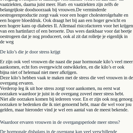
vaatziekten, daarna juist meer. Hart- en vaatziekten zijn zelfs de
belangrijkste doodsoorzaak bij vrouwen.De verminderde
oestrogeenproductie zorgt vaak voor een hoger cholesterolgehalte en
een hogere bloeddruk. Ook draagt het bij aan een hoger gewicht en
een hogere kans op diabetes II. Allemaal risicofactoren voor het krijgen
van een hartinfarct of een beroerte. Dus wees dankbaar voor dat beetje
oestrogeen dat je nog produceert, ook al zit dat rolletje je eigenlijk in
de weg
De kilo’s die je door stress krijgt
Er zijn ook veel vrouwen die naast die paar hormonale kilo’s veel meer
aankomen, echt fors overgewicht ontwikkelen, en die kilo’s er ook
bijna niet of helemaal niet meer afkrijgen.
Deze kilo’s hebben vaak te maken met de stress die veel vrouwen in de
overgang ervaren.
Verderop leg ik uit hoe stress zorgt voor aankomen, nu eerst wat
oorzaken waardoor je juist in de overgang zoveel meer stress hebt.
Niet alle oorzaken komen bij iedereen voor. En er zijn ook nog genoeg
oorzaken te bedenken die ik niet genoemd hebt, maar die wel voor jou
gelden, maar hieronder vind je wel een aantal van de meest bekende.
Waardoor ervaren vrouwen in de overgangsperiode meer stress?
De hormonale disbalans in de overgang kan veel verschillende