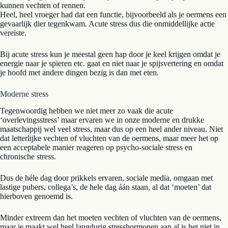
kunnen vechten of rennen.
Heel, heel vroeger had dat een functie, bijvoorbeeld als je oermens een
gevaarlijk dier tegenkwam. Acute stress dus die onmiddellijke actie
vereiste.
Bij acute stress kun je meestal geen hap door je keel krijgen omdat je
energie naar je spieren etc. gaat en niet naar je spijsvertering en omdat
je hoofd met andere dingen bezig is dan met eten.
Moderne stress
Tegenwoordig hebben we niet meer zo vaak die acute
‘overlevingsstress’ maar ervaren we in onze moderne en drukke
maatschappij wel veel stress, maar dus op een heel ander niveau. Niet
dat letterlijke vechten of vluchten van de oermens, maar meer het op
een acceptabele manier reageren op psycho-sociale stress en
chronische stress.
Dus de héle dag door prikkels ervaren, sociale media, omgaan met
lastige pubers, collega’s, de hele dag áán staan, al dat ‘moeten’ dat
hierboven genoemd is.
Minder extreem dan het moeten vechten of vluchten van de oermens,
maar je maakt wel heel langdurig stresshormonen aan al is het niet in