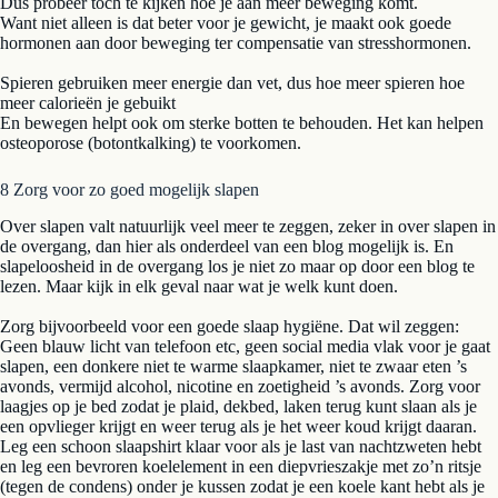
Dus probeer tóch te kijken hoe je aan meer beweging komt.
Want niet alleen is dat beter voor je gewicht, je maakt ook goede
hormonen aan door beweging ter compensatie van stresshormonen.
Spieren gebruiken meer energie dan vet, dus hoe meer spieren hoe
meer calorieën je gebuikt
En bewegen helpt ook om sterke botten te behouden. Het kan helpen
osteoporose (botontkalking) te voorkomen.
8 Zorg voor zo goed mogelijk slapen
Over slapen valt natuurlijk veel meer te zeggen, zeker in over slapen in
de overgang, dan hier als onderdeel van een blog mogelijk is. En
slapeloosheid in de overgang los je niet zo maar op door een blog te
lezen. Maar kijk in elk geval naar wat je welk kunt doen.
Zorg bijvoorbeeld voor een goede slaap hygiëne. Dat wil zeggen:
Geen blauw licht van telefoon etc, geen social media vlak voor je gaat
slapen, een donkere niet te warme slaapkamer, niet te zwaar eten ’s
avonds, vermijd alcohol, nicotine en zoetigheid ’s avonds. Zorg voor
laagjes op je bed zodat je plaid, dekbed, laken terug kunt slaan als je
een opvlieger krijgt en weer terug als je het weer koud krijgt daaran.
Leg een schoon slaapshirt klaar voor als je last van nachtzweten hebt
en leg een bevroren koelelement in een diepvrieszakje met zo’n ritsje
(tegen de condens) onder je kussen zodat je een koele kant hebt als je