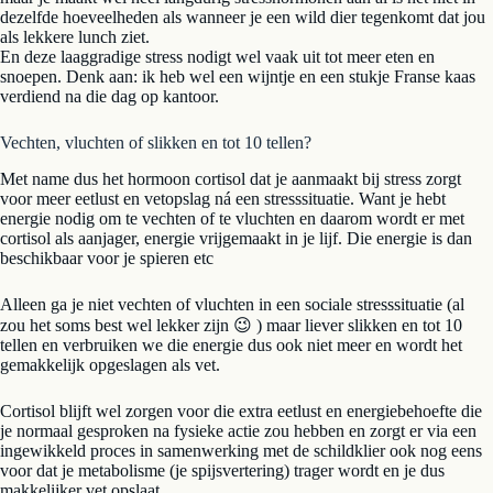
dezelfde hoeveelheden als wanneer je een wild dier tegenkomt dat jou
als lekkere lunch ziet.
En deze laaggradige stress nodigt wel vaak uit tot meer eten en
snoepen. Denk aan: ik heb wel een wijntje en een stukje Franse kaas
verdiend na die dag op kantoor.
Vechten, vluchten of slikken en tot 10 tellen?
Met name dus het hormoon cortisol dat je aanmaakt bij stress zorgt
voor meer eetlust en vetopslag ná een stresssituatie. Want je hebt
energie nodig om te vechten of te vluchten en daarom wordt er met
cortisol als aanjager, energie vrijgemaakt in je lijf. Die energie is dan
beschikbaar voor je spieren etc
Alleen ga je niet vechten of vluchten in een sociale stresssituatie (al
zou het soms best wel lekker zijn 😉 ) maar liever slikken en tot 10
tellen en verbruiken we die energie dus ook niet meer en wordt het
gemakkelijk opgeslagen als vet.
Cortisol blijft wel zorgen voor die extra eetlust en energiebehoefte die
je normaal gesproken na fysieke actie zou hebben en zorgt er via een
ingewikkeld proces in samenwerking met de schildklier ook nog eens
voor dat je metabolisme (je spijsvertering) trager wordt en je dus
makkelijker vet opslaat.