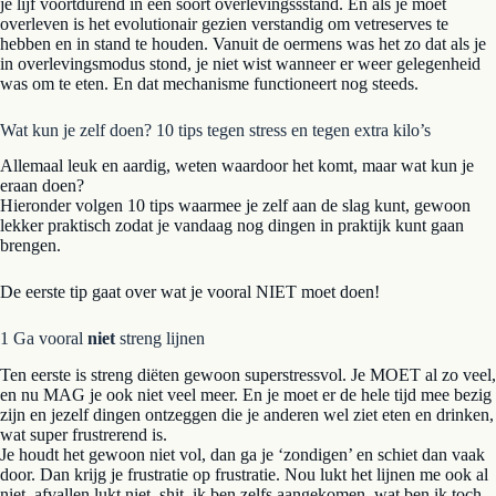
je lijf voortdurend in een soort overlevingssstand. En als je moet
overleven is het evolutionair gezien verstandig om vetreserves te
hebben en in stand te houden. Vanuit de oermens was het zo dat als je
in overlevingsmodus stond, je niet wist wanneer er weer gelegenheid
was om te eten. En dat mechanisme functioneert nog steeds.
Wat kun je zelf doen? 10 tips tegen stress en tegen extra kilo’s
Allemaal leuk en aardig, weten waardoor het komt, maar wat kun je
eraan doen?
Hieronder volgen 10 tips waarmee je zelf aan de slag kunt, gewoon
lekker praktisch zodat je vandaag nog dingen in praktijk kunt gaan
brengen.
De eerste tip gaat over wat je vooral NIET moet doen!
1 Ga vooral
niet
streng lijnen
Ten eerste is streng diëten gewoon superstressvol. Je MOET al zo veel,
en nu MAG je ook niet veel meer. En je moet er de hele tijd mee bezig
zijn en jezelf dingen ontzeggen die je anderen wel ziet eten en drinken,
wat super frustrerend is.
Je houdt het gewoon niet vol, dan ga je ‘zondigen’ en schiet dan vaak
door. Dan krijg je frustratie op frustratie. Nou lukt het lijnen me ook al
niet, afvallen lukt niet, shit, ik ben zelfs aangekomen, wat ben ik toch