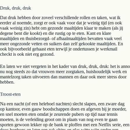
Druk, druk, druk
Dat druk hebben door zoveel verschillende rollen en taken, wat ik
eerder al noemde, zorgt er ook vaak voor dat je weinig tijd (en ook
vaak weinig zin) hebt om gezonde maaltijden klaar te maken (als jij
degene bent die kookt) en die rustig op te eten. Kant en klare
maaltijden en thuisbezorgd- of afhaalmaaltijden bevatten vaak veel
meer ongezonde vetten en suikers dan zelf gekookte maaltijden. En
ook bijvoorbeeld gehaast eten terwijl je ondertussen je werkmail
checkt is ook niet erg gezond.
En laten we niet vergeten in het kader van druk, druk, druk: het is anno
nu nog steeds zo dat vrouwen meer zorgtaken, huishoudelijk werk en
mantelzorg taken uitvoeren dan mannen en daar ook meer stress door
hebben.
Troost-eten
Na een nacht (of een heleboel nachten) slecht slapen, een zware dag
op kantoor, even gauw boodschappen doen en afgeven bij je moeder,
en snel moeten eten omdat je zeurende pubers op tijd naar tennis
moeten, is de verleiding groot om in plaats van nog even te gaan
sporten gewoon lekker op de bank te ploffen met een Netflix serie, een
doos bonbons en later een zak chips en glas witte wijn onder een