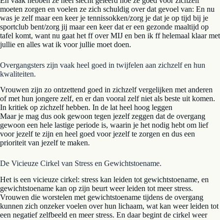
En vaak hebben ze heel slecht geleerd hoe ze goed voor zichzelf
moeten zorgen en voelen ze zich schuldig over dat gevoel van: En nu
was je zelf maar een keer je tennissokken/zorg je dat je op tijd bij je
sportclub bent/zorg jij maar een keer dat er een gezonde maaltijd op
tafel komt, want nu gaat het ff over MIJ en ben ik ff helemaal klaar met
jullie en alles wat ik voor jullie moet doen.
Overgangsters zijn vaak heel goed in twijfelen aan zichzelf en hun
kwaliteiten.
Vrouwen zijn zo ontzettend goed in zichzelf vergelijken met anderen
of met hun jongere zelf, en er dan vooral zelf niet als beste uit komen.
In kritiek op zichzelf hebben. In de lat heel hoog leggen
Maar je mag dus ook gewoon tegen jezelf zeggen dat de overgang
gewoon een hele lastige periode is, waarin je het nodig hebt om lief
voor jezelf te zijn en heel goed voor jezelf te zorgen en dus een
prioriteit van jezelf te maken.
De Vicieuze Cirkel van Stress en Gewichtstoename.
Het is een vicieuze cirkel: stress kan leiden tot gewichtstoename, en
gewichtstoename kan op zijn beurt weer leiden tot meer stress.
Vrouwen die worstelen met gewichtstoename tijdens de overgang
kunnen zich onzeker voelen over hun lichaam, wat kan weer leiden tot
een negatief zelfbeeld en meer stress. En daar begint de cirkel weer