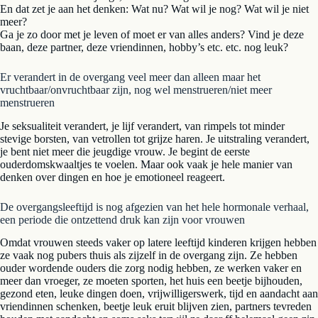
En dat zet je aan het denken: Wat nu? Wat wil je nog? Wat wil je niet
meer?
Ga je zo door met je leven of moet er van alles anders? Vind je deze
baan, deze partner, deze vriendinnen, hobby’s etc. etc. nog leuk?
Er verandert in de overgang veel meer dan alleen maar het
vruchtbaar/onvruchtbaar zijn, nog wel menstrueren/niet meer
menstrueren
Je seksualiteit verandert, je lijf verandert, van rimpels tot minder
stevige borsten, van vetrollen tot grijze haren. Je uitstraling verandert,
je bent niet meer die jeugdige vrouw. Je begint de eerste
ouderdomskwaaltjes te voelen. Maar ook vaak je hele manier van
denken over dingen en hoe je emotioneel reageert.
De overgangsleeftijd is nog afgezien van het hele hormonale verhaal,
een periode die ontzettend druk kan zijn voor vrouwen
Omdat vrouwen steeds vaker op latere leeftijd kinderen krijgen hebben
ze vaak nog pubers thuis als zijzelf in de overgang zijn. Ze hebben
ouder wordende ouders die zorg nodig hebben, ze werken vaker en
meer dan vroeger, ze moeten sporten, het huis een beetje bijhouden,
gezond eten, leuke dingen doen, vrijwilligerswerk, tijd en aandacht aan
vriendinnen schenken, beetje leuk eruit blijven zien, partners tevreden