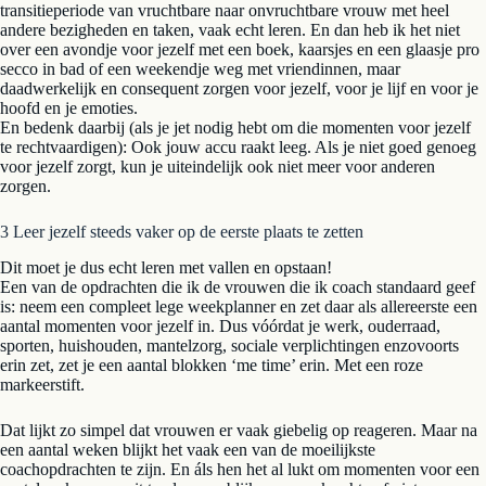
transitieperiode van vruchtbare naar onvruchtbare vrouw met heel
andere bezigheden en taken, vaak echt leren. En dan heb ik het niet
over een avondje voor jezelf met een boek, kaarsjes en een glaasje pro
secco in bad of een weekendje weg met vriendinnen, maar
daadwerkelijk en consequent zorgen voor jezelf, voor je lijf en voor je
hoofd en je emoties.
En bedenk daarbij (als je jet nodig hebt om die momenten voor jezelf
te rechtvaardigen): Ook jouw accu raakt leeg. Als je niet goed genoeg
voor jezelf zorgt, kun je uiteindelijk ook niet meer voor anderen
zorgen.
3 Leer jezelf steeds vaker op de eerste plaats te zetten
Dit moet je dus echt leren met vallen en opstaan!
Een van de opdrachten die ik de vrouwen die ik coach standaard geef
is: neem een compleet lege weekplanner en zet daar als allereerste een
aantal momenten voor jezelf in. Dus vóórdat je werk, ouderraad,
sporten, huishouden, mantelzorg, sociale verplichtingen enzovoorts
erin zet, zet je een aantal blokken ‘me time’ erin. Met een roze
markeerstift.
Dat lijkt zo simpel dat vrouwen er vaak giebelig op reageren. Maar na
een aantal weken blijkt het vaak een van de moeilijkste
coachopdrachten te zijn. En áls hen het al lukt om momenten voor een